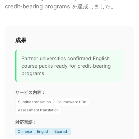
credit-bearing programs を達成しました。
成果
Partner universities confirmed English
course packs ready for credit-bearing
programs
サービス内容：
Subtitle translation
Courseware l10n
Assessment translation
対応言語：
Chinese
English
Spanish