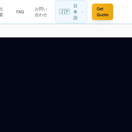
日
社
お問い
Get
🇯🇵
FAQ
本
要
合わせ
Quote
語