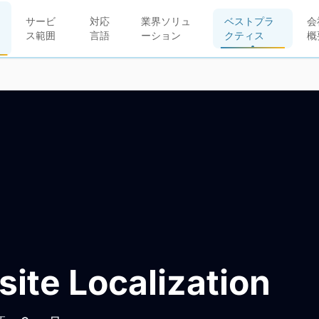
サービ
対応
業界ソリュ
ベストプラ
会
ス範囲
言語
ーション
クティス
概
ite Localization