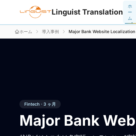
ホ
Linguist Translation
ー
ム
ホーム
導入事例
Major Bank Website Localization
Fintech · 3 ヶ月
Major Bank Webs