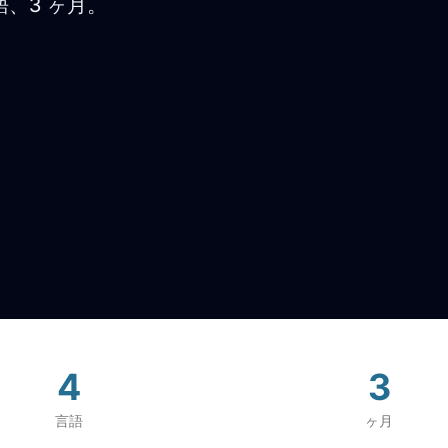
、3 ヶ月。
4
3
言語
ヶ月