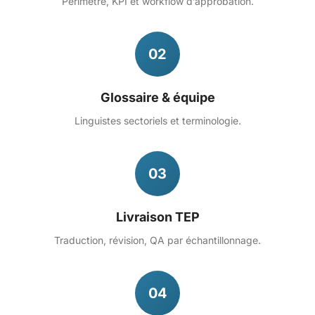
Périmètre, KPI et workflow d’approbation.
02
Glossaire & équipe
Linguistes sectoriels et terminologie.
03
Livraison TEP
Traduction, révision, QA par échantillonnage.
04