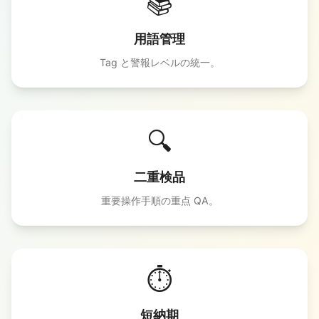
📚
用語管理
Tag と警報レベルの統一。
🔍
二重検品
重要操作手順の重点 QA。
⏱️
短納期