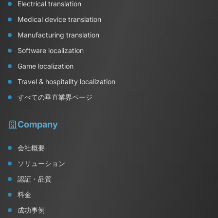
Electrical translation
Medical device translation
Manufacturing translation
Software localization
Game localization
Travel & hospitality localization
すべての垂直業界ページ
Company
会社概要
ソリューション
認証・品質
料金
成功事例