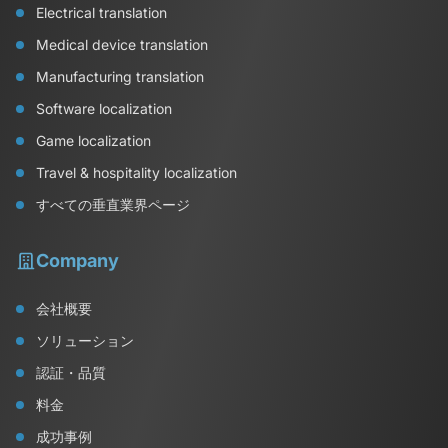
Electrical translation
Medical device translation
Manufacturing translation
Software localization
Game localization
Travel & hospitality localization
すべての垂直業界ページ
Company
会社概要
ソリューション
認証・品質
料金
成功事例