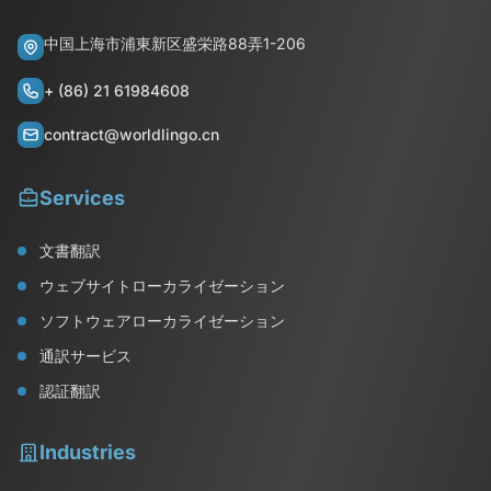
中国上海市浦東新区盛栄路88弄1-206
+ (86) 21 61984608
contract@worldlingo.cn
Services
文書翻訳
ウェブサイトローカライゼーション
ソフトウェアローカライゼーション
通訳サービス
認証翻訳
Industries