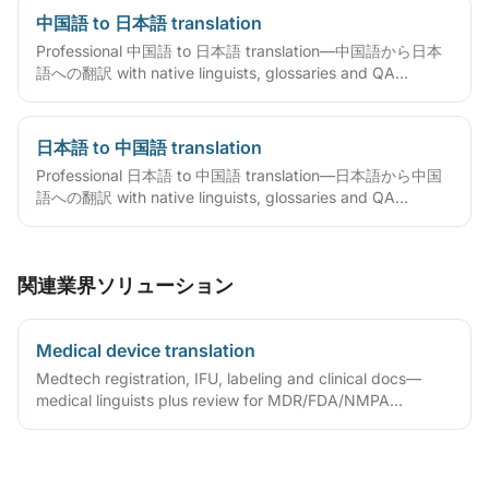
中国語 to 日本語 translation
Professional 中国語 to 日本語 translation—中国語から日本
語への翻訳 with native linguists, glossaries and QA
workflows.
日本語 to 中国語 translation
Professional 日本語 to 中国語 translation—日本語から中国
語への翻訳 with native linguists, glossaries and QA
workflows.
関連業界ソリューション
Medical device translation
Medtech registration, IFU, labeling and clinical docs—
medical linguists plus review for MDR/FDA/NMPA
compliance.