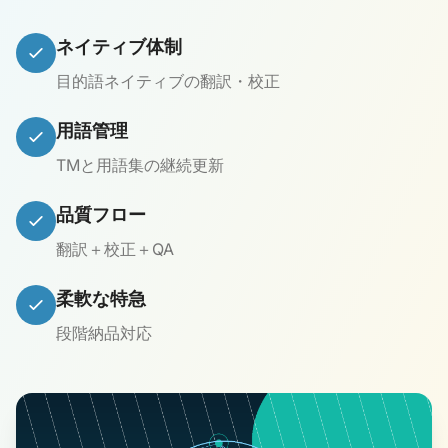
ネイティブ体制
目的語ネイティブの翻訳・校正
用語管理
TMと用語集の継続更新
品質フロー
翻訳＋校正＋QA
柔軟な特急
段階納品対応