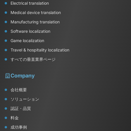
Electrical translation
Medical device translation
Manufacturing translation
Software localization
Game localization
Travel & hospitality localization
すべての垂直業界ページ
Company
会社概要
ソリューション
認証・品質
料金
成功事例