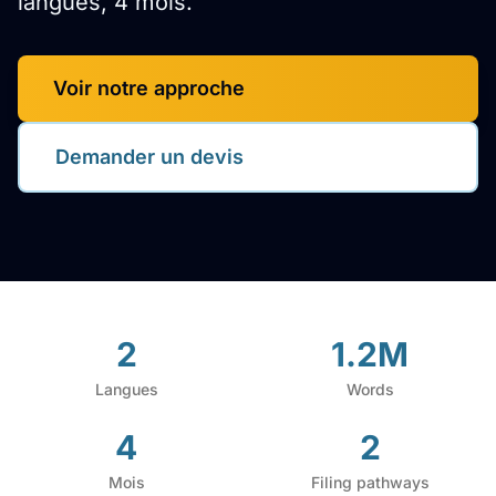
langues, 4 mois.
Voir notre approche
Demander un devis
2
1.2M
Langues
Words
4
2
Mois
Filing pathways