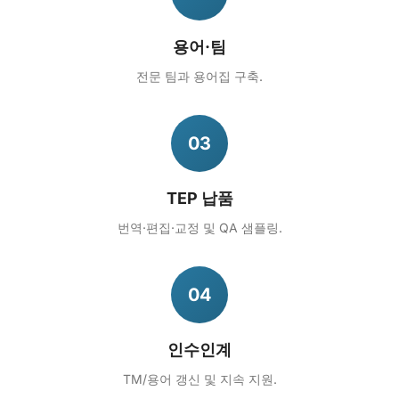
용어·팀
전문 팀과 용어집 구축.
03
TEP 납품
번역·편집·교정 및 QA 샘플링.
04
인수인계
TM/용어 갱신 및 지속 지원.