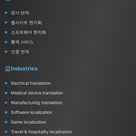
문서 번역
웹사이트 현지화
소프트웨어 현지화
통역 서비스
인증 번역
Industries
Electrical translation
Medical device translation
Manufacturing translation
Software localization
Game localization
Travel & hospitality localization