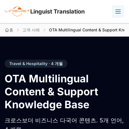
Linguist Translation
홈
고객 사례
OTA Multilingual Content & Support Kno
Travel & Hospitality · 4 개월
OTA Multilingual
Content & Support
Knowledge Base
크로스보더 비즈니스 다국어 콘텐츠. 5개 언어,