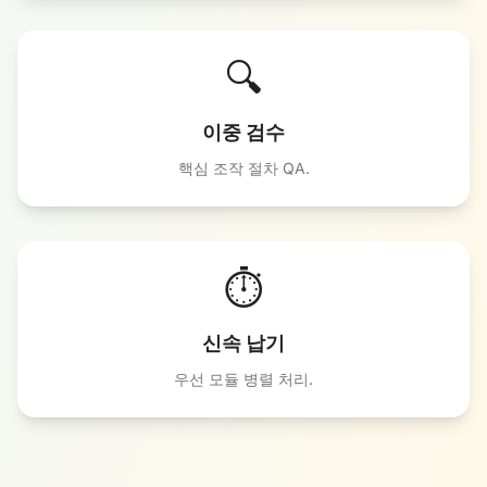
🔍
이중 검수
핵심 조작 절차 QA.
⏱️
신속 납기
우선 모듈 병렬 처리.