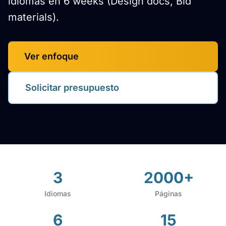
idiomas en 6 weeks (Design docs, Bid
materials).
Ver enfoque
Solicitar presupuesto
3
2000+
Idiomas
Páginas
6
15