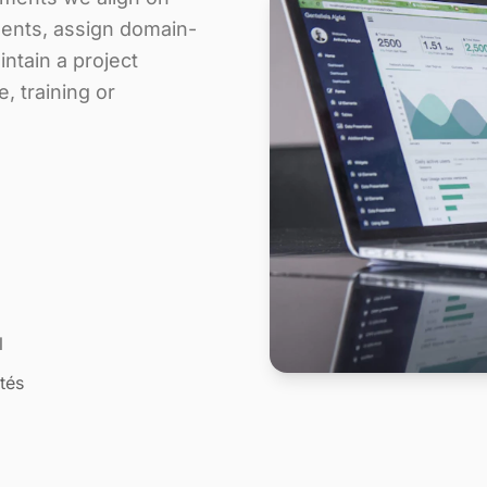
ments, assign domain-
ntain a project
, training or
l
tés