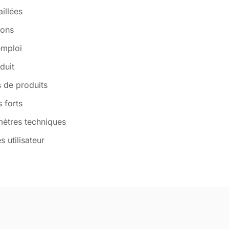
illées
ions
emploi
duit
 de produits
s forts
mètres techniques
s utilisateur