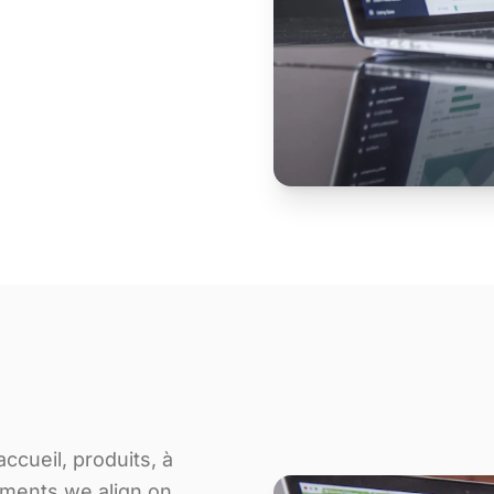
ccueil, produits, à
ements we align on