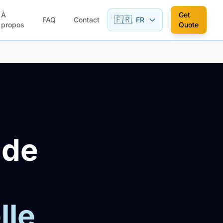
À
Get
🇫🇷
FAQ
Contact
FR
propos
Quote
 de
lle,