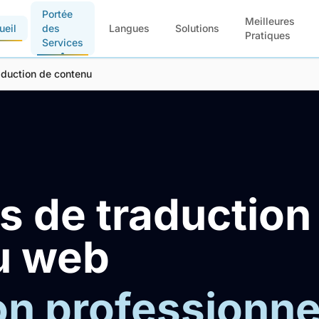
Portée
Meilleures
ueil
des
Langues
Solutions
Pratiques
Services
aduction de contenu
s de traduction
u web
on professionne