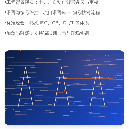
工程背景译员：电力、自动化背景译员与审校
术语与编号管控：项目术语库 + 编号核对流程
标准经验：熟悉 IEC、GB、DL/T 等体系
加急与驻场：支持调试期加急与现场协调