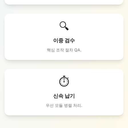
🔍
이중 검수
핵심 조작 절차 QA.
⏱️
신속 납기
우선 모듈 병렬 처리.