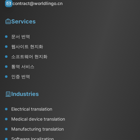
contract@worldlingo.cn
Services
문서 번역
웹사이트 현지화
소프트웨어 현지화
통역 서비스
인증 번역
Industries
Electrical translation
Medical device translation
Manufacturing translation
Software localization