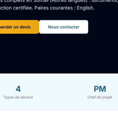
s complets en Somali (Autres langues) : documents, w
uction certifiée. Paires courantes : English.
ander un devis
Nous contacter
4
PM
Types de service
Chef de projet