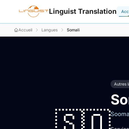
Linguist Translation
Acc
Accueil
Langues
Somali
Autres 
So
🇸🇴
Sooma