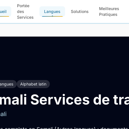
Portée
Meilleures
ueil
des
Langues
Solutions
Pratiques
Services
langues
Alphabet latin
mali Services de tr
ali