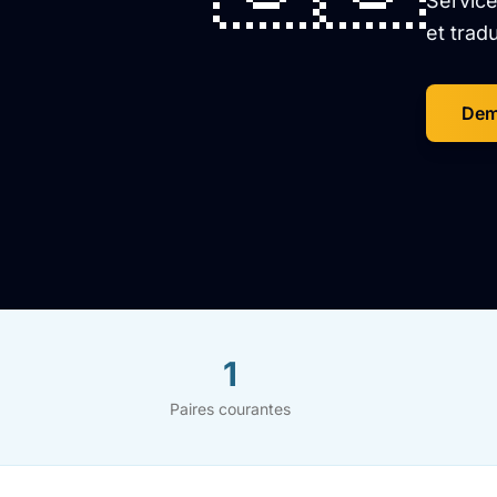
Service
et trad
Dem
1
Paires courantes