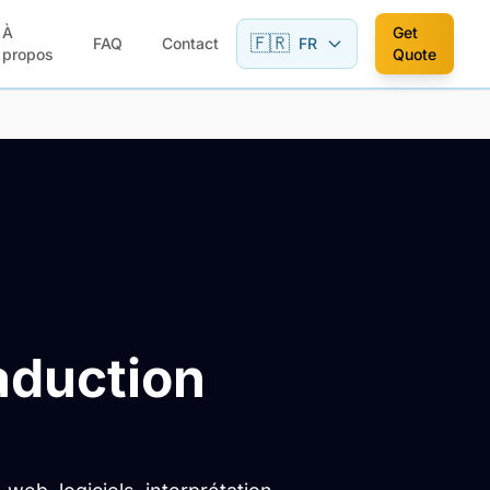
À
Get
🇫🇷
FAQ
Contact
FR
propos
Quote
aduction