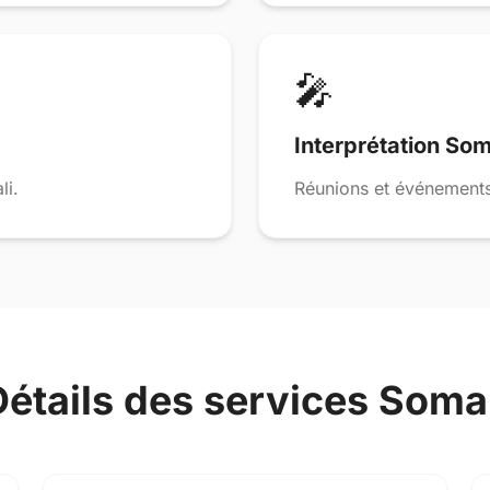
🎤
Interprétation Som
li.
Réunions et événements
Détails des services Somal