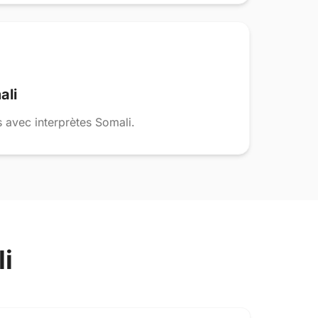
ali
 avec interprètes Somali.
i