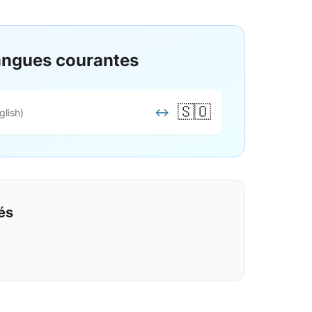
langues courantes
🇸🇴
↔
glish)
és