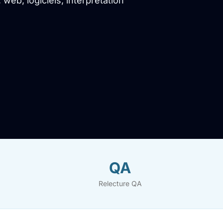
eb, logiciels, interprétation
QA
Relecture QA