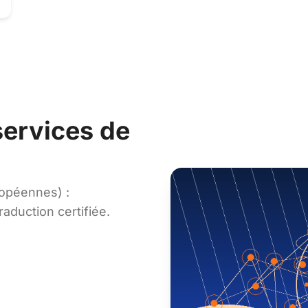
services de
opéennes) :
raduction certifiée.