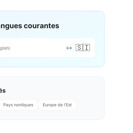
langues courantes
🇸🇮
↔
glish)
és
Pays nordiques
Europe de l'Est