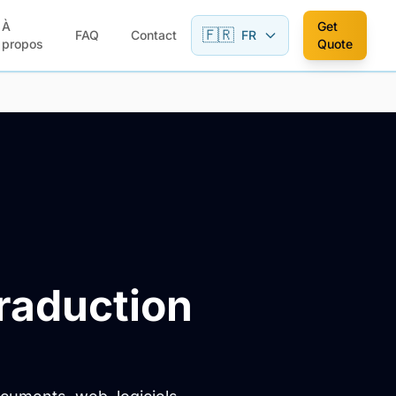
À
Get
🇫🇷
FAQ
Contact
FR
propos
Quote
raduction