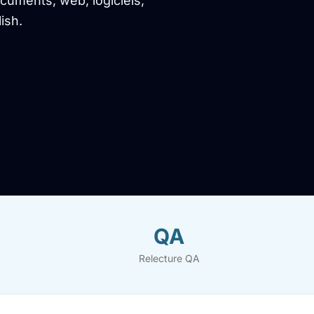
uments, web, logiciels,
ish.
QA
Relecture QA