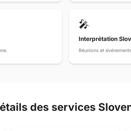
🎤
Interprétation Slo
ene.
Réunions et événements
étails des services Slove