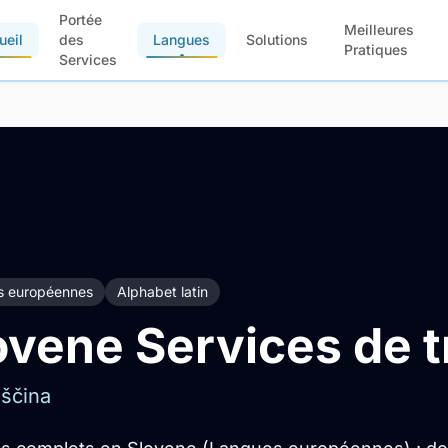
Portée
Meilleures
ueil
des
Langues
Solutions
Pratiques
Services
s européennes
Alphabet latin
ovene Services de t
ščina