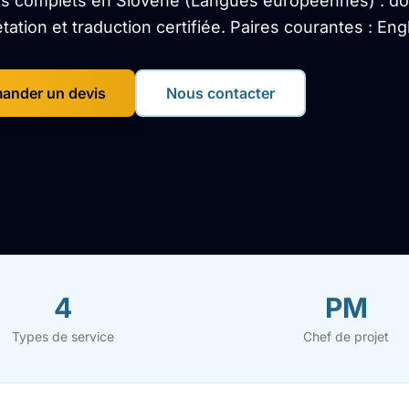
s complets en Slovene (Langues européennes) : doc
étation et traduction certifiée. Paires courantes : Engl
ander un devis
Nous contacter
4
PM
Types de service
Chef de projet