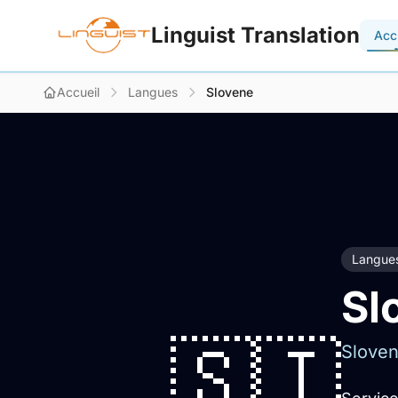
Linguist Translation
Acc
Accueil
Langues
Slovene
Langue
Sl
🇸🇮
Sloven