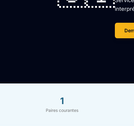
Service
interpr
Dem
1
Paires courantes