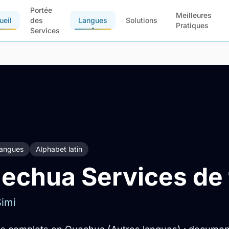
Portée
Meilleures
ueil
des
Langues
Solutions
Pratiques
Services
langues
Alphabet latin
echua Services de 
imi