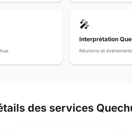
🎤
Interprétation Qu
chua.
Réunions et événements
étails des services Quech