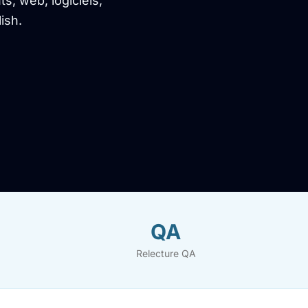
, web, logiciels,
ish.
QA
Relecture QA