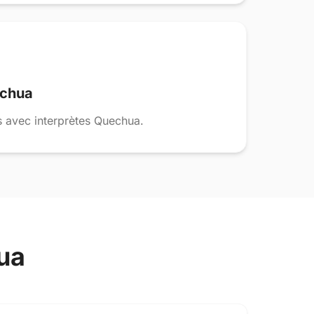
echua
 avec interprètes Quechua.
ua