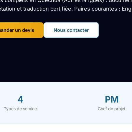
s complets en Quechua (Autres langues) : documents
étation et traduction certifiée. Paires courantes : Engl
ander un devis
Nous contacter
4
PM
Types de service
Chef de projet