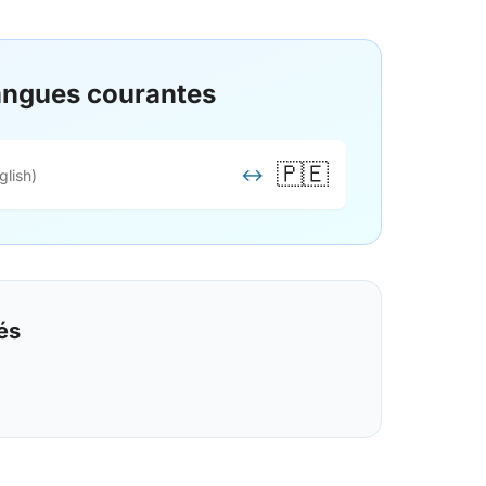
langues courantes
🇵🇪
↔
glish)
és