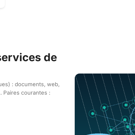
services de
ues) : documents, web,
e. Paires courantes :