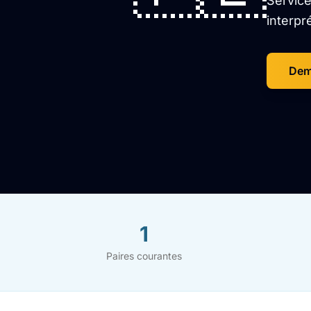
Service
interpr
Dem
1
Paires courantes