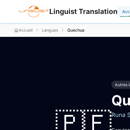
Linguist Translation
Acc
Accueil
Langues
Quechua
Autres 
Qu
🇵🇪
Runa S