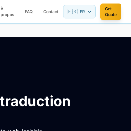
À
Get
🇫🇷
FAQ
Contact
FR
propos
Quote
traduction