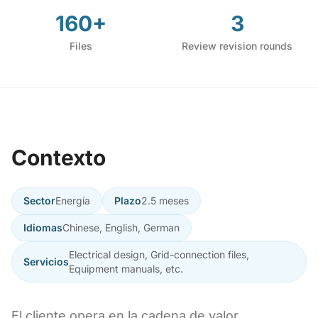
160+
3
Files
Review revision rounds
Contexto
Sector
Energía
Plazo
2.5 meses
Idiomas
Chinese, English, German
Electrical design, Grid-connection files,
Servicios
Equipment manuals, etc.
El cliente opera en la cadena de valor