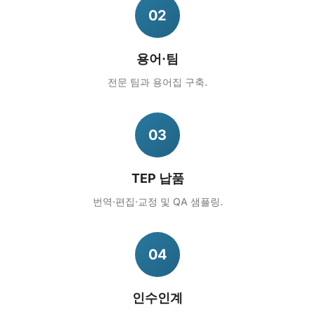
02
용어·팀
전문 팀과 용어집 구축.
03
TEP 납품
번역·편집·교정 및 QA 샘플링.
04
인수인계