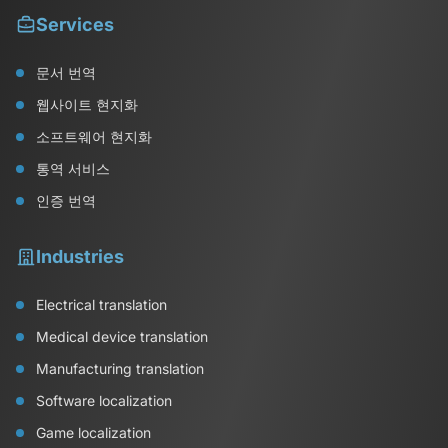
Services
문서 번역
웹사이트 현지화
소프트웨어 현지화
통역 서비스
인증 번역
Industries
Electrical translation
Medical device translation
Manufacturing translation
Software localization
Game localization