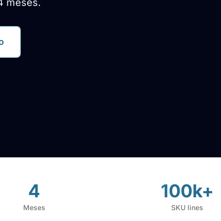
4 meses.
o
4
100k+
Meses
SKU lines