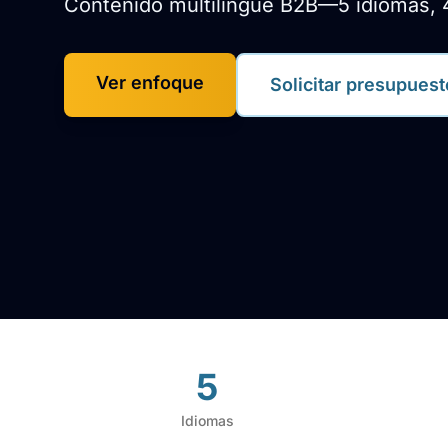
Contenido multilingüe B2B—5 idiomas, 
Ver enfoque
Solicitar presupuest
5
Idiomas