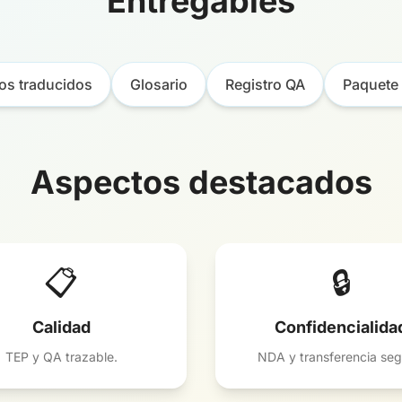
Entregables
s traducidos
Glosario
Registro QA
Paquete 
Aspectos destacados
📋
🔒
Calidad
Confidencialida
TEP y QA trazable.
NDA y transferencia seg