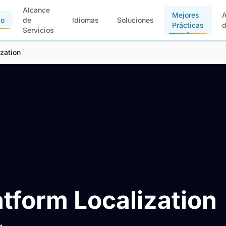
Alcance
Mejores
io
de
Idiomas
Soluciones
Prácticas
Servicios
zation
form Localization