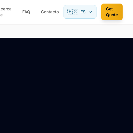
Acerca
Get
🇪🇸
FAQ
Contacto
ES
de
Quote