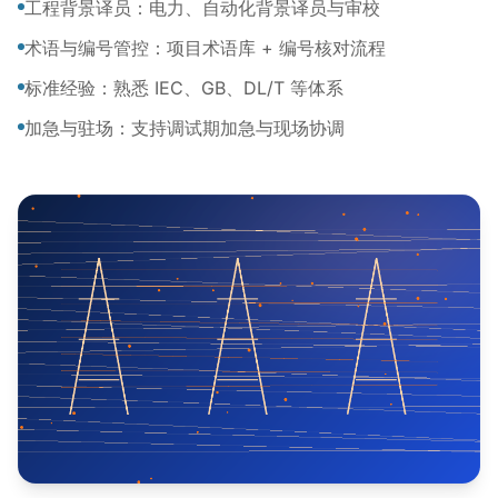
工程背景译员：电力、自动化背景译员与审校
术语与编号管控：项目术语库 + 编号核对流程
标准经验：熟悉 IEC、GB、DL/T 等体系
加急与驻场：支持调试期加急与现场协调