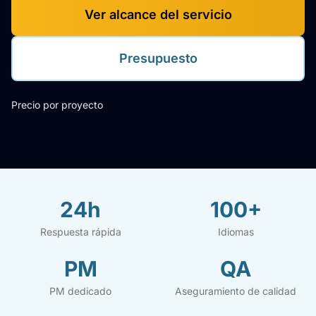
Ver alcance del servicio
Presupuesto
Precio por proyecto
24h
100+
Respuesta rápida
Idiomas
PM
QA
PM dedicado
Aseguramiento de calidad