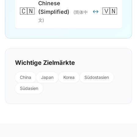
Chinese
🇨🇳
🇻🇳
↔
(Simplified)
(简体中
文)
Wichtige Zielmärkte
China
Japan
Korea
Südostasien
Südasien