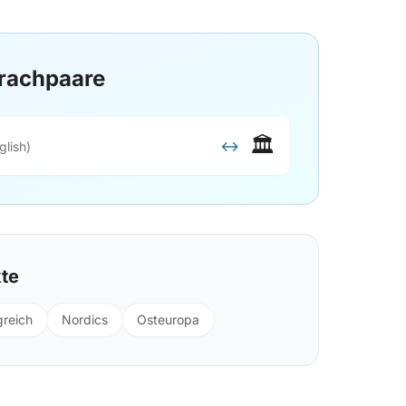
rachpaare
🏛️
↔
glish)
kte
greich
Nordics
Osteuropa