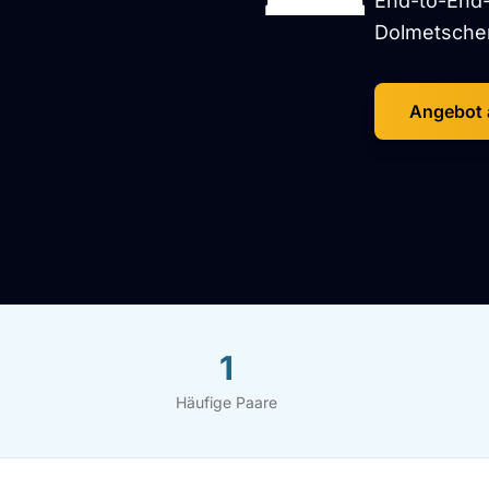
End-to-End-
Dolmetschen
Angebot 
1
Häufige Paare