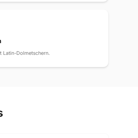
n
t Latin-Dolmetschern.
s