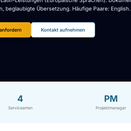
Latin-Leistungen (Europäische Sprachen): Dokumen
, beglaubigte Übersetzung. Häufige Paare: English.
anfordern
Kontakt aufnehmen
4
PM
Servicearten
Projektmanager