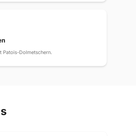
en
t Patois-Dolmetschern.
ls