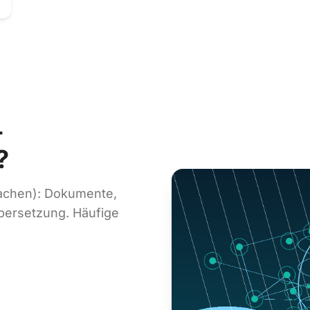
-
?
rachen): Dokumente,
bersetzung. Häufige