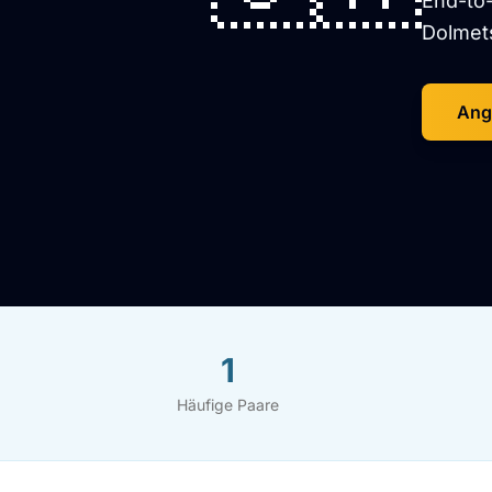
End-to
Dolmets
Ang
1
Häufige Paare