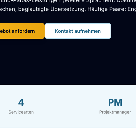
-End-Patois-Leistungen (Weitere Sprachen): Dokum
chen, beglaubigte Übersetzung. Häufige Paare: Eng
ebot anfordern
Kontakt aufnehmen
4
PM
Servicearten
Projektmanager