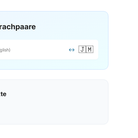
rachpaare
🇯🇲
↔
glish)
kte