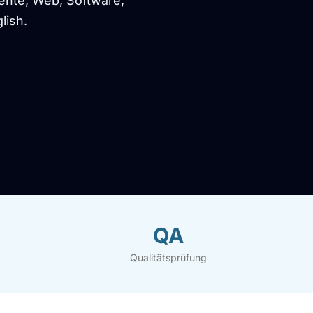
ente, Web, Software,
lish.
QA
Qualitätsprüfung