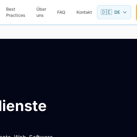
Best
Über
🇩🇪
FAQ
Kontakt
DE
Practices
uns
ienste