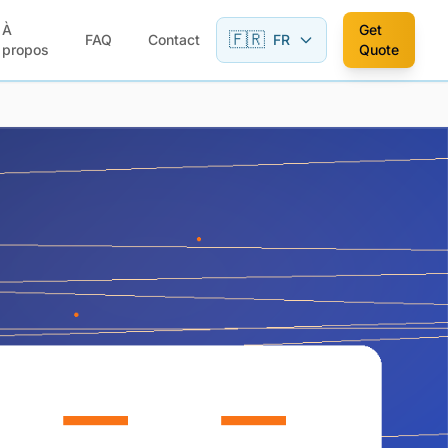
À
Get
🇫🇷
FAQ
Contact
FR
propos
Quote