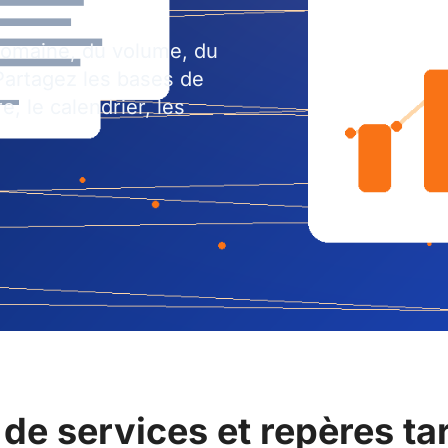
 domaine, du volume, du
 Partagez les bases de
e, le calendrier, les
de services et repères tar