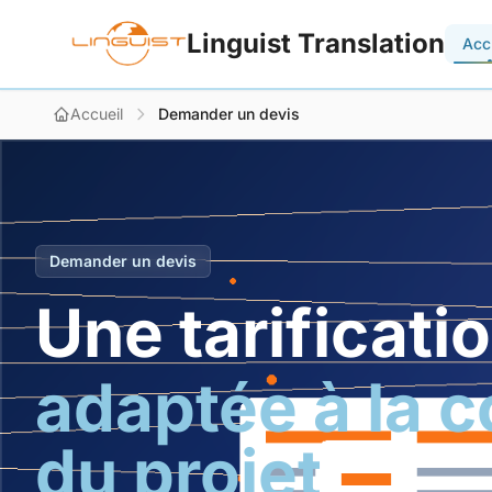
Linguist Translation
Acc
Accueil
Demander un devis
Demander un devis
Une tarificatio
adaptée à la 
du projet