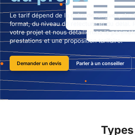
Le tarif dépend de la paire de langues, du
format, du niveau de relecture et du délai.
votre projet et nous détaillerons le périmètr
prestations et une proposition tarifaire.
Demander un devis
Parler à un conseiller
Types 