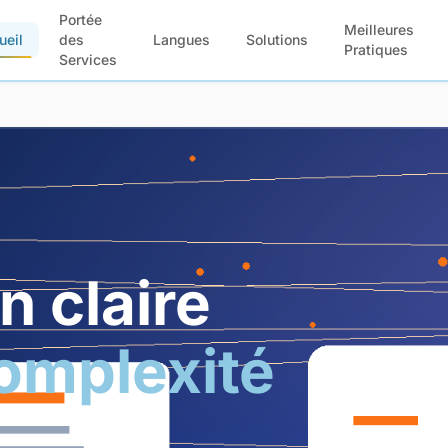
Portée
Meilleures
ueil
des
Langues
Solutions
Pratiques
Services
n claire
complexité