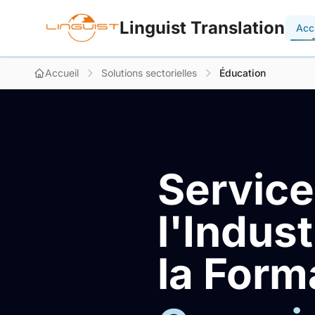
Linguist Translation
Acc
Accueil
Solutions sectorielles
Éducation
Service
l'Indust
la Form