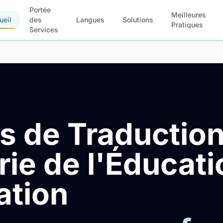
Portée
Meilleures
ueil
des
Langues
Solutions
Pratiques
Services
s de Traductio
rie de l'Éducati
ation