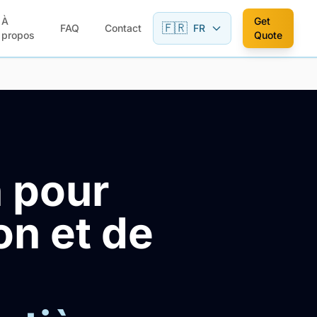
À
Get
🇫🇷
FAQ
Contact
FR
propos
Quote
n pour
on et de