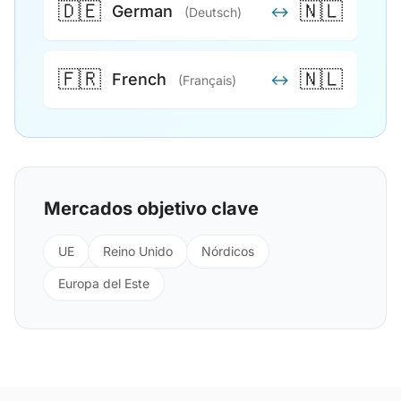
🇩🇪
🇳🇱
German
↔
(Deutsch)
🇫🇷
🇳🇱
French
↔
(Français)
Mercados objetivo clave
UE
Reino Unido
Nórdicos
Europa del Este